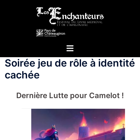
Aller
au
contenu
Ouvrir/fermer
le
Soirée jeu de rôle à identité
menu
cachée
Dernière Lutte pour Camelot !