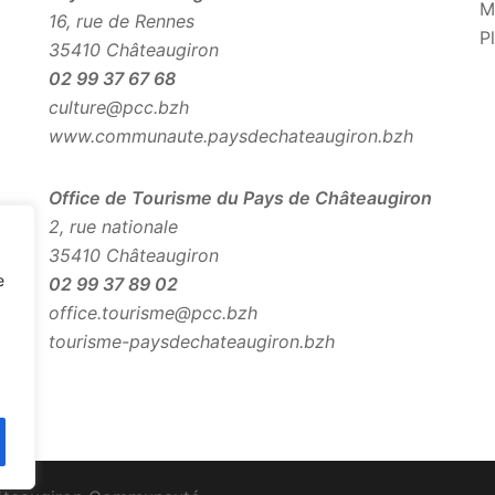
M
16, rue de Rennes
P
35410 Châteaugiron
02 99 37 67 68
culture@pcc.bzh
www.communaute.paysdechateaugiron.bzh
Office de Tourisme du Pays de Châteaugiron
2, rue nationale
35410 Châteaugiron
e
02 99 37 89 02
office.tourisme@pcc.bzh
tourisme-paysdechateaugiron.bzh