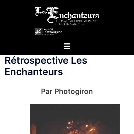
Aller
au
contenu
Ouvrir/fermer
le
Rétrospective Les
menu
Enchanteurs
Par Photogiron