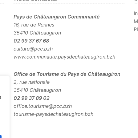
I
Pays de Châteaugiron Communauté
M
16, rue de Rennes
P
35410 Châteaugiron
02 99 37 67 68
culture@pcc.bzh
www.communaute.paysdechateaugiron.bzh
Office de Tourisme du Pays de Châteaugiron
2, rue nationale
35410 Châteaugiron
e
02 99 37 89 02
office.tourisme@pcc.bzh
tourisme-paysdechateaugiron.bzh