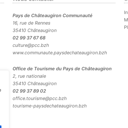
I
Pays de Châteaugiron Communauté
M
16, rue de Rennes
P
35410 Châteaugiron
02 99 37 67 68
culture@pcc.bzh
www.communaute.paysdechateaugiron.bzh
Office de Tourisme du Pays de Châteaugiron
2, rue nationale
35410 Châteaugiron
e
02 99 37 89 02
office.tourisme@pcc.bzh
tourisme-paysdechateaugiron.bzh